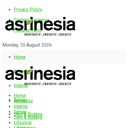
Privacy Policy
Tentang Asrinesia
Hubungi Kami
Monday, 10 August 2026
Home
Arsitektur
Interior
Home
Taman
Arsitektur
Interior
Taman
Seni & Budaya
Seni & Budaya
Lifestyle