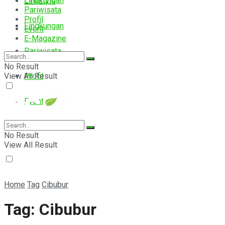
Lingkungan
Lifestyle
Pariwisata
Profil
Lingkungan
Event
E-Magazine
Pariwisata
No Result
View All Result
Profil
Event
E-Magazine
No Result
View All Result
Home
Tag
Cibubur
Tag:
Cibubur