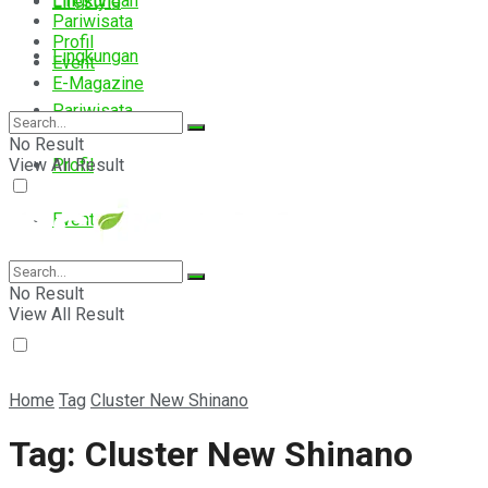
Lingkungan
Lifestyle
Pariwisata
Profil
Lingkungan
Event
E-Magazine
Pariwisata
No Result
View All Result
Profil
Event
E-Magazine
No Result
View All Result
Home
Tag
Cluster New Shinano
Tag:
Cluster New Shinano