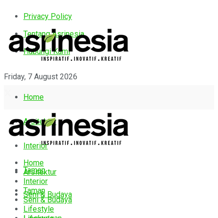
Privacy Policy
Tentang Asrinesia
Hubungi Kami
Friday, 7 August 2026
Home
Arsitektur
Interior
Home
Taman
Arsitektur
Interior
Taman
Seni & Budaya
Seni & Budaya
Lifestyle