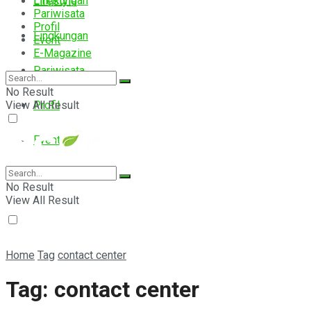
Lingkungan
Lifestyle
Pariwisata
Profil
Lingkungan
Event
E-Magazine
Pariwisata
No Result
View All Result
Profil
Event
E-Magazine
No Result
View All Result
Home
Tag
contact center
Tag:
contact center