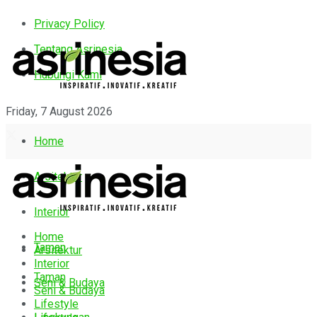
Privacy Policy
Tentang Asrinesia
Hubungi Kami
Friday, 7 August 2026
Home
Arsitektur
Interior
Home
Taman
Arsitektur
Interior
Taman
Seni & Budaya
Seni & Budaya
Lifestyle