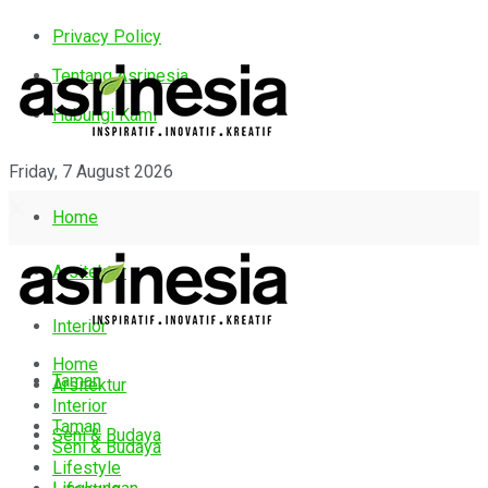
Privacy Policy
Tentang Asrinesia
Hubungi Kami
Friday, 7 August 2026
Home
Arsitektur
Interior
Home
Taman
Arsitektur
Interior
Taman
Seni & Budaya
Seni & Budaya
Lifestyle