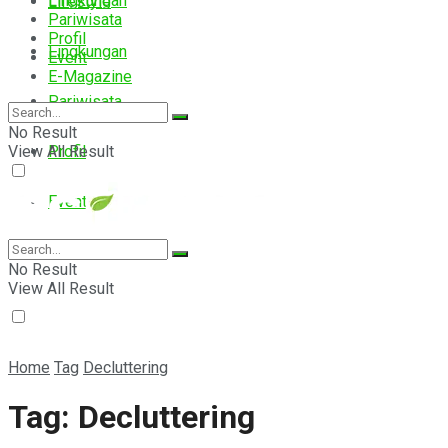
Lingkungan
Lifestyle
Pariwisata
Profil
Lingkungan
Event
E-Magazine
Pariwisata
No Result
View All Result
Profil
Event
E-Magazine
No Result
View All Result
Home
Tag
Decluttering
Tag:
Decluttering