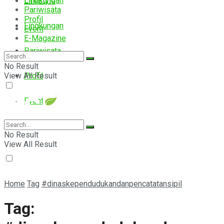
Lingkungan
Lifestyle
Pariwisata
Profil
Lingkungan
Event
E-Magazine
Pariwisata
No Result
View All Result
Profil
Event
E-Magazine
No Result
View All Result
Home
Tag
#dinaskependudukandanpencatatansipil
Tag: