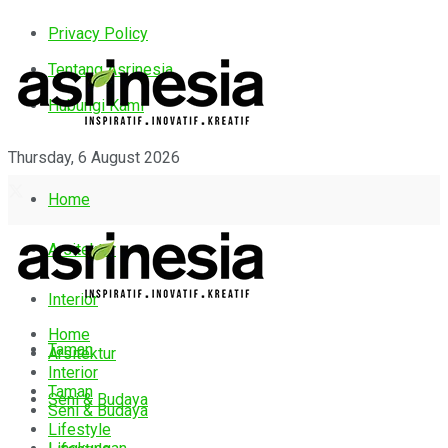
Privacy Policy
Tentang Asrinesia
Hubungi Kami
Thursday, 6 August 2026
Home
Arsitektur
Interior
Home
Taman
Arsitektur
Interior
Taman
Seni & Budaya
Seni & Budaya
Lifestyle