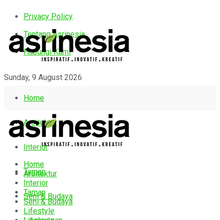
Privacy Policy
Tentang Asrinesia
Hubungi Kami
Sunday, 9 August 2026
Home
Arsitektur
Interior
Home
Taman
Arsitektur
Interior
Taman
Seni & Budaya
Seni & Budaya
Lifestyle