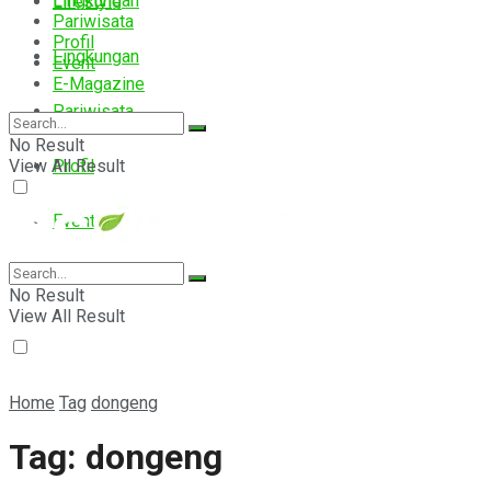
Lingkungan
Lifestyle
Pariwisata
Profil
Lingkungan
Event
E-Magazine
Pariwisata
No Result
View All Result
Profil
Event
E-Magazine
No Result
View All Result
Home
Tag
dongeng
Tag:
dongeng