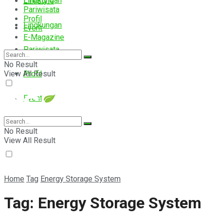
Lingkungan
Lifestyle
Pariwisata
Profil
Lingkungan
Event
E-Magazine
Pariwisata
No Result
View All Result
Profil
Event
E-Magazine
No Result
View All Result
Home
Tag
Energy Storage System
Tag:
Energy Storage System