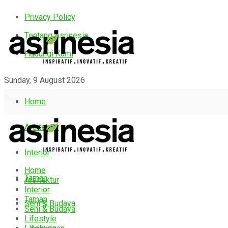
Privacy Policy
Tentang Asrinesia
Hubungi Kami
Sunday, 9 August 2026
Home
Arsitektur
Interior
Home
Taman
Arsitektur
Interior
Taman
Seni & Budaya
Seni & Budaya
Lifestyle