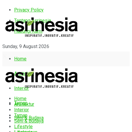
Privacy Policy
Tentang Asrinesia
Hubungi Kami
Sunday, 9 August 2026
Home
Arsitektur
Interior
Home
Taman
Arsitektur
Interior
Taman
Seni & Budaya
Seni & Budaya
Lifestyle