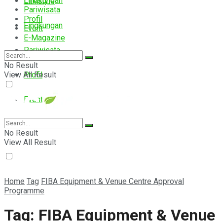
Lingkungan
Lifestyle
Pariwisata
Profil
Lingkungan
Event
E-Magazine
Pariwisata
No Result
View All Result
Profil
Event
E-Magazine
No Result
View All Result
Home
Tag
FIBA Equipment & Venue Centre Approval
Programme
Tag:
FIBA Equipment & Venue