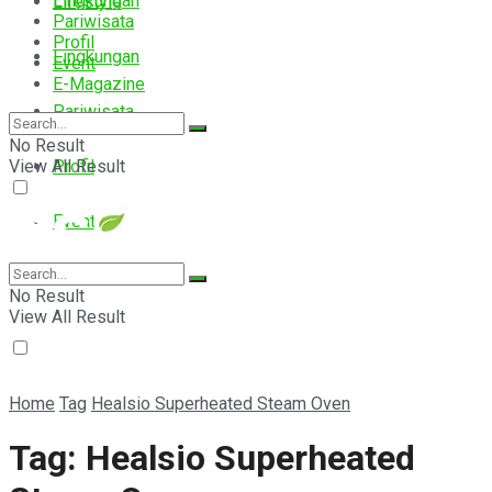
Lingkungan
Lifestyle
Pariwisata
Profil
Lingkungan
Event
E-Magazine
Pariwisata
No Result
View All Result
Profil
Event
E-Magazine
No Result
View All Result
Home
Tag
Healsio Superheated Steam Oven
Tag:
Healsio Superheated