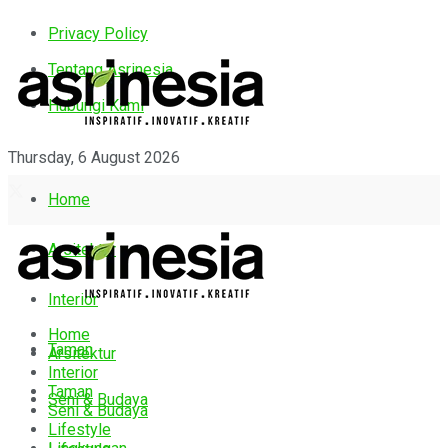
Privacy Policy
Tentang Asrinesia
Hubungi Kami
Thursday, 6 August 2026
Home
Arsitektur
Interior
Home
Taman
Arsitektur
Interior
Taman
Seni & Budaya
Seni & Budaya
Lifestyle