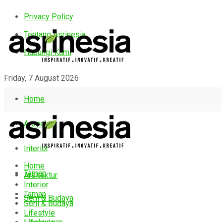
Privacy Policy
Tentang Asrinesia
Hubungi Kami
Friday, 7 August 2026
Home
Arsitektur
Interior
Home
Taman
Arsitektur
Interior
Taman
Seni & Budaya
Seni & Budaya
Lifestyle