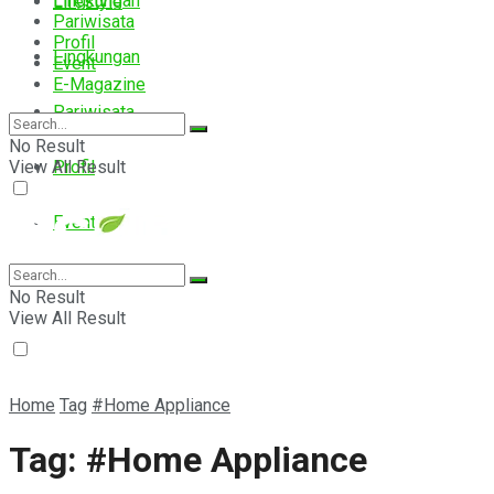
Lingkungan
Lifestyle
Pariwisata
Profil
Lingkungan
Event
E-Magazine
Pariwisata
No Result
View All Result
Profil
Event
E-Magazine
No Result
View All Result
Home
Tag
#Home Appliance
Tag:
#Home Appliance