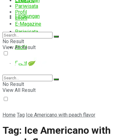
Lingkungan
Lifestyle
Pariwisata
Profil
Lingkungan
Event
E-Magazine
Pariwisata
No Result
View All Result
Profil
Event
E-Magazine
No Result
View All Result
Home
Tag
Ice Americano with peach flavor
Tag:
Ice Americano with