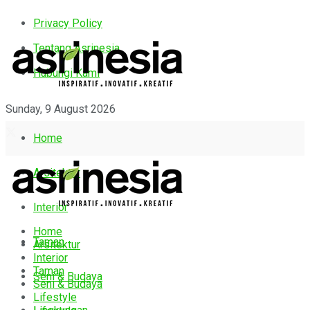
Privacy Policy
Tentang Asrinesia
Hubungi Kami
Sunday, 9 August 2026
Home
Arsitektur
Interior
Home
Taman
Arsitektur
Interior
Taman
Seni & Budaya
Seni & Budaya
Lifestyle