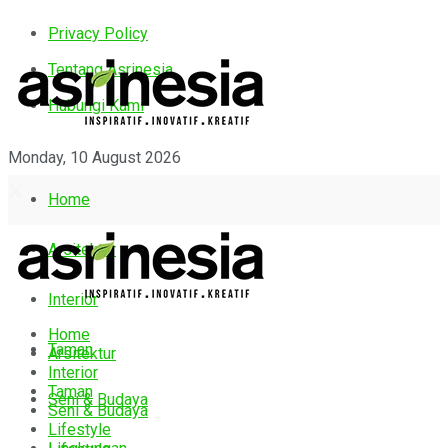
Privacy Policy
Tentang Asrinesia
Hubungi Kami
Monday, 10 August 2026
Home
Arsitektur
Interior
Home
Taman
Arsitektur
Interior
Taman
Seni & Budaya
Seni & Budaya
Lifestyle