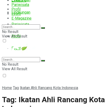
Lingkungan
Lifestyle
Pariwisata
Profil
Lingkungan
Event
E-Magazine
Pariwisata
No Result
View All Result
Profil
Event
E-Magazine
No Result
View All Result
Home
Tag
Ikatan Ahli Rancang Kota Indonesia
Tag:
Ikatan Ahli Rancang Kota