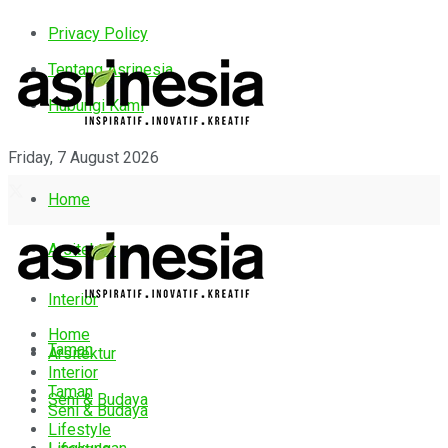
Privacy Policy
Tentang Asrinesia
Hubungi Kami
Friday, 7 August 2026
Home
Arsitektur
Interior
Home
Taman
Arsitektur
Interior
Taman
Seni & Budaya
Seni & Budaya
Lifestyle