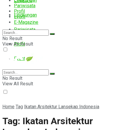
Lingkungan
Lifestyle
Pariwisata
Profil
Lingkungan
Event
E-Magazine
Pariwisata
No Result
View All Result
Profil
Event
E-Magazine
No Result
View All Result
Home
Tag
Ikatan Arsitektur Lansekap Indonesia
Tag:
Ikatan Arsitektur