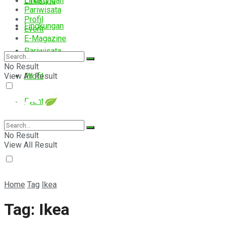
Lingkungan
Lifestyle
Pariwisata
Profil
Lingkungan
Event
E-Magazine
Pariwisata
No Result
View All Result
Profil
Event
E-Magazine
No Result
View All Result
Home
Tag
Ikea
Tag:
Ikea