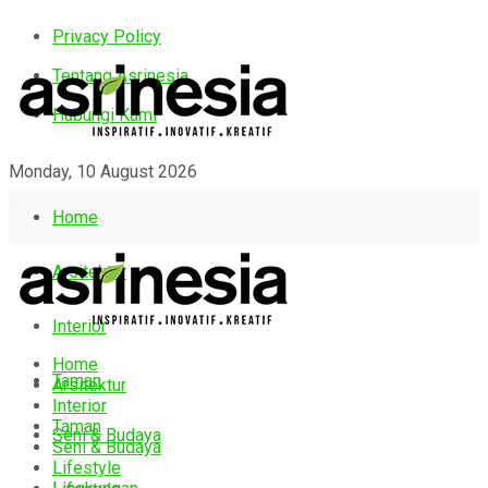
Privacy Policy
Tentang Asrinesia
Hubungi Kami
Monday, 10 August 2026
Home
Arsitektur
Interior
Home
Taman
Arsitektur
Interior
Taman
Seni & Budaya
Seni & Budaya
Lifestyle