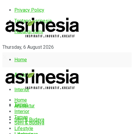
Privacy Policy
Tentang Asrinesia
Hubungi Kami
Thursday, 6 August 2026
Home
Arsitektur
Interior
Home
Taman
Arsitektur
Interior
Taman
Seni & Budaya
Seni & Budaya
Lifestyle