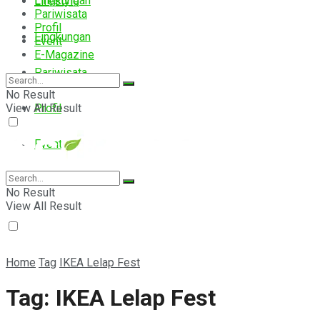
Lingkungan
Lifestyle
Pariwisata
Profil
Lingkungan
Event
E-Magazine
Pariwisata
No Result
View All Result
Profil
Event
E-Magazine
No Result
View All Result
Home
Tag
IKEA Lelap Fest
Tag:
IKEA Lelap Fest