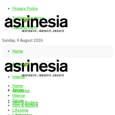
Privacy Policy
Tentang Asrinesia
Hubungi Kami
Sunday, 9 August 2026
Home
Arsitektur
Interior
Home
Taman
Arsitektur
Interior
Taman
Seni & Budaya
Seni & Budaya
Lifestyle