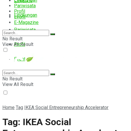
Lingkungan
Lifestyle
Pariwisata
Profil
Lingkungan
Event
E-Magazine
Pariwisata
No Result
View All Result
Profil
Event
E-Magazine
No Result
View All Result
Home
Tag
IKEA Social Entrepreneurship Accelerator
Tag:
IKEA Social