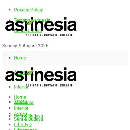
Privacy Policy
Tentang Asrinesia
Hubungi Kami
Sunday, 9 August 2026
Home
Arsitektur
Interior
Home
Taman
Arsitektur
Interior
Taman
Seni & Budaya
Seni & Budaya
Lifestyle