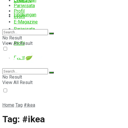
Lingkungan
Lifestyle
Pariwisata
Profil
Lingkungan
Event
E-Magazine
Pariwisata
No Result
View All Result
Profil
Event
E-Magazine
No Result
View All Result
Home
Tag
#ikea
Tag:
#ikea