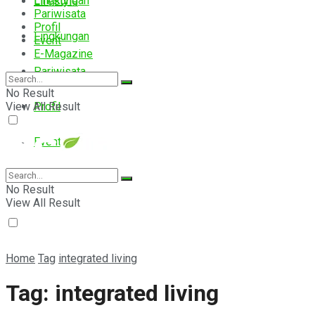
Lingkungan
Lifestyle
Pariwisata
Profil
Lingkungan
Event
E-Magazine
Pariwisata
No Result
View All Result
Profil
Event
E-Magazine
No Result
View All Result
Home
Tag
integrated living
Tag:
integrated living