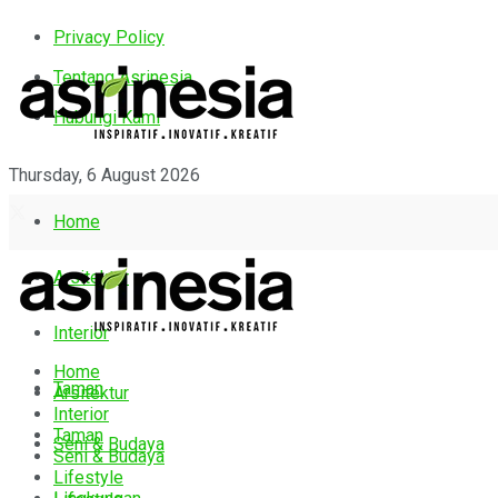
Privacy Policy
Tentang Asrinesia
Hubungi Kami
Thursday, 6 August 2026
Home
Arsitektur
Interior
Home
Taman
Arsitektur
Interior
Taman
Seni & Budaya
Seni & Budaya
Lifestyle