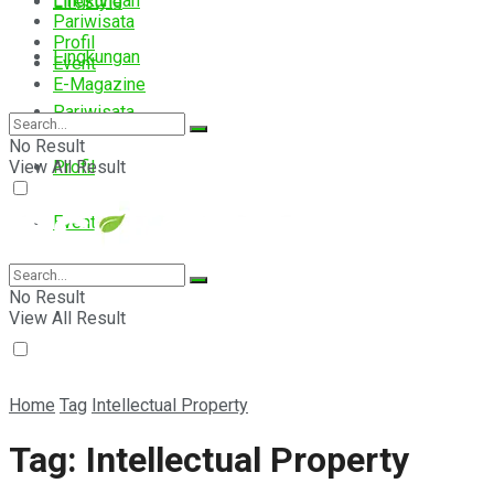
Lingkungan
Lifestyle
Pariwisata
Profil
Lingkungan
Event
E-Magazine
Pariwisata
No Result
View All Result
Profil
Event
E-Magazine
No Result
View All Result
Home
Tag
Intellectual Property
Tag:
Intellectual Property