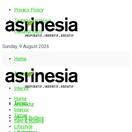
Privacy Policy
Tentang Asrinesia
Hubungi Kami
Sunday, 9 August 2026
Home
Arsitektur
Interior
Home
Taman
Arsitektur
Interior
Taman
Seni & Budaya
Seni & Budaya
Lifestyle