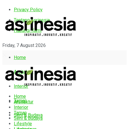
Privacy Policy
Tentang Asrinesia
Hubungi Kami
Friday, 7 August 2026
Home
Arsitektur
Interior
Home
Taman
Arsitektur
Interior
Taman
Seni & Budaya
Seni & Budaya
Lifestyle