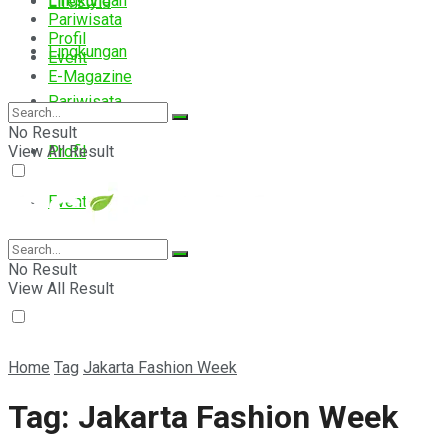
Lingkungan
Lifestyle
Pariwisata
Profil
Lingkungan
Event
E-Magazine
Pariwisata
No Result
View All Result
Profil
Event
E-Magazine
No Result
View All Result
Home
Tag
Jakarta Fashion Week
Tag:
Jakarta Fashion Week