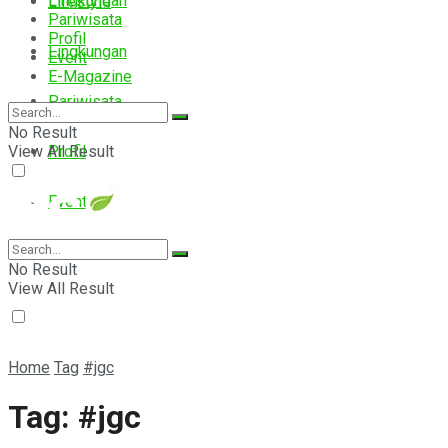
Lingkungan
Lifestyle
Pariwisata
Profil
Lingkungan
Event
E-Magazine
Pariwisata
No Result
View All Result
Profil
Event
E-Magazine
No Result
View All Result
Home
Tag
#jgc
Tag:
#jgc