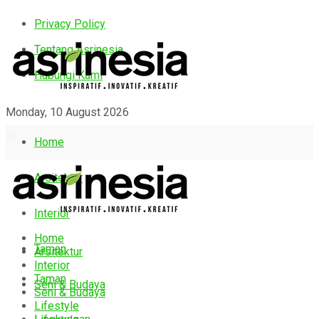
Privacy Policy
Tentang Asrinesia
Hubungi Kami
Monday, 10 August 2026
Home
Arsitektur
Interior
Home
Taman
Arsitektur
Interior
Taman
Seni & Budaya
Seni & Budaya
Lifestyle