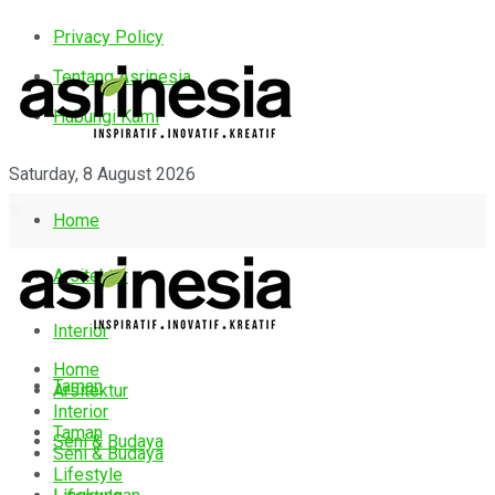
Privacy Policy
Tentang Asrinesia
Hubungi Kami
Saturday, 8 August 2026
Home
Arsitektur
Interior
Home
Taman
Arsitektur
Interior
Taman
Seni & Budaya
Seni & Budaya
Lifestyle