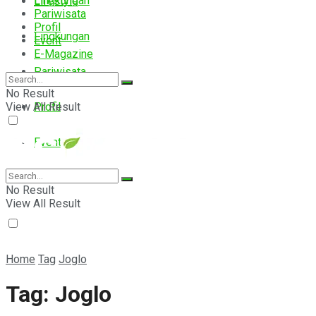
Lingkungan
Lifestyle
Pariwisata
Profil
Lingkungan
Event
E-Magazine
Pariwisata
No Result
View All Result
Profil
Event
E-Magazine
No Result
View All Result
Home
Tag
Joglo
Tag:
Joglo