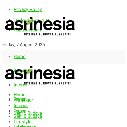
Privacy Policy
Tentang Asrinesia
Hubungi Kami
Friday, 7 August 2026
Home
Arsitektur
Interior
Home
Taman
Arsitektur
Interior
Taman
Seni & Budaya
Seni & Budaya
Lifestyle