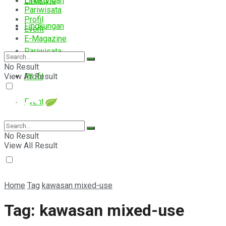
Lingkungan
Lifestyle
Pariwisata
Profil
Lingkungan
Event
E-Magazine
Pariwisata
No Result
View All Result
Profil
Event
E-Magazine
No Result
View All Result
Home
Tag
kawasan mixed-use
Tag:
kawasan mixed-use