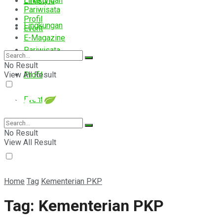
Lingkungan
Lifestyle
Pariwisata
Profil
Lingkungan
Event
E-Magazine
Pariwisata
No Result
View All Result
Profil
Event
E-Magazine
No Result
View All Result
Home
Tag
Kementerian PKP
Tag:
Kementerian PKP