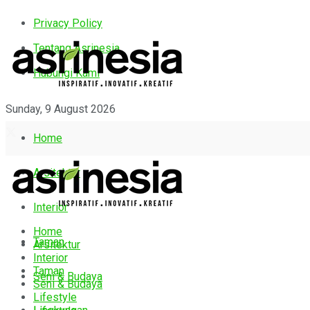
Privacy Policy
Tentang Asrinesia
Hubungi Kami
Sunday, 9 August 2026
Home
Arsitektur
Interior
Home
Taman
Arsitektur
Interior
Taman
Seni & Budaya
Seni & Budaya
Lifestyle