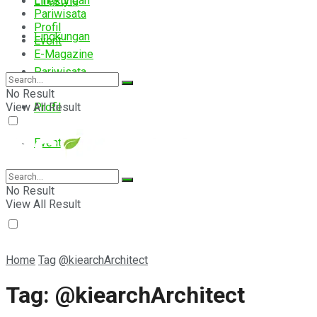
Lingkungan
Lifestyle
Pariwisata
Profil
Lingkungan
Event
E-Magazine
Pariwisata
No Result
View All Result
Profil
Event
E-Magazine
No Result
View All Result
Home
Tag
@kiearchArchitect
Tag:
@kiearchArchitect