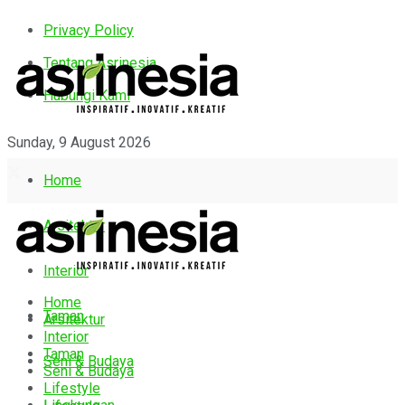
Privacy Policy
Tentang Asrinesia
Hubungi Kami
Sunday, 9 August 2026
Home
Arsitektur
Interior
Home
Taman
Arsitektur
Interior
Taman
Seni & Budaya
Seni & Budaya
Lifestyle