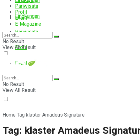
Lingkungan
Lifestyle
Pariwisata
Profil
Lingkungan
Event
E-Magazine
Pariwisata
No Result
View All Result
Profil
Event
E-Magazine
No Result
View All Result
Home
Tag
klaster Amadeus Signature
Tag:
klaster Amadeus Signatu