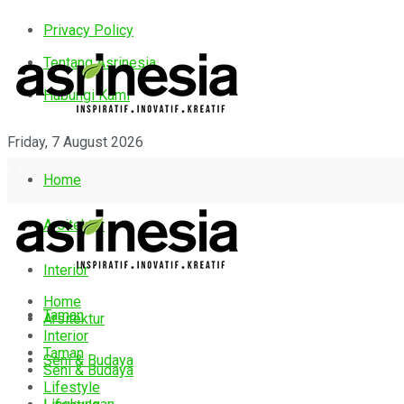
Privacy Policy
Tentang Asrinesia
Hubungi Kami
Friday, 7 August 2026
Home
Arsitektur
Interior
Home
Taman
Arsitektur
Interior
Taman
Seni & Budaya
Seni & Budaya
Lifestyle