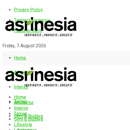
Privacy Policy
Tentang Asrinesia
Hubungi Kami
Friday, 7 August 2026
Home
Arsitektur
Interior
Home
Taman
Arsitektur
Interior
Taman
Seni & Budaya
Seni & Budaya
Lifestyle