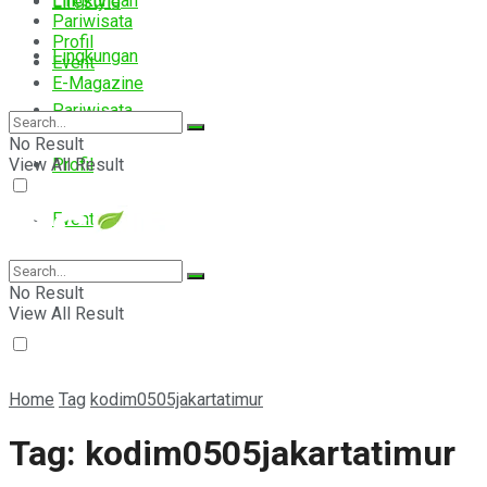
Lingkungan
Lifestyle
Pariwisata
Profil
Lingkungan
Event
E-Magazine
Pariwisata
No Result
View All Result
Profil
Event
E-Magazine
No Result
View All Result
Home
Tag
kodim0505jakartatimur
Tag:
kodim0505jakartatimur