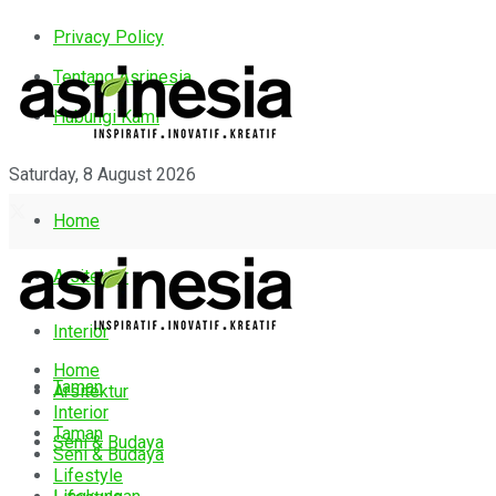
Privacy Policy
Tentang Asrinesia
Hubungi Kami
Saturday, 8 August 2026
Home
Arsitektur
Interior
Home
Taman
Arsitektur
Interior
Taman
Seni & Budaya
Seni & Budaya
Lifestyle