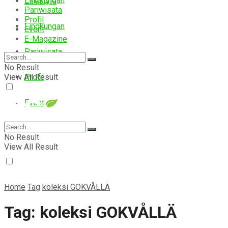
Lingkungan
Lifestyle
Pariwisata
Profil
Lingkungan
Event
E-Magazine
Pariwisata
No Result
View All Result
Profil
Event
E-Magazine
No Result
View All Result
Home
Tag
koleksi GOKVÅLLÄ
Tag:
koleksi GOKVÅLLÄ