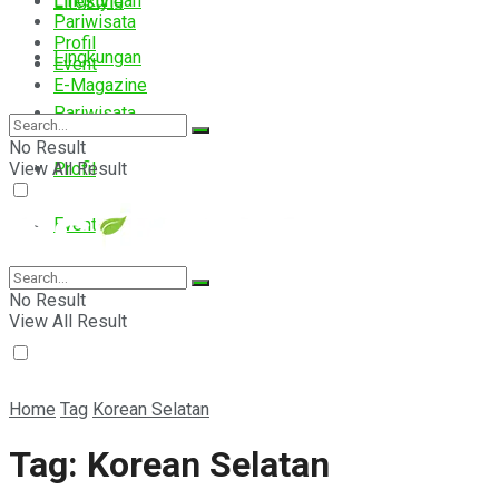
Lingkungan
Lifestyle
Pariwisata
Profil
Lingkungan
Event
E-Magazine
Pariwisata
No Result
View All Result
Profil
Event
E-Magazine
No Result
View All Result
Home
Tag
Korean Selatan
Tag:
Korean Selatan