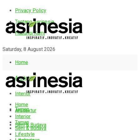
Privacy Policy
Tentang Asrinesia
Hubungi Kami
Saturday, 8 August 2026
Home
Arsitektur
Interior
Home
Taman
Arsitektur
Interior
Taman
Seni & Budaya
Seni & Budaya
Lifestyle