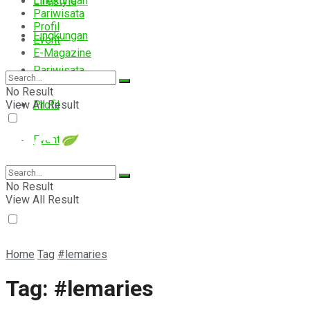
Lingkungan
Lifestyle
Pariwisata
Profil
Lingkungan
Event
E-Magazine
Pariwisata
No Result
View All Result
Profil
Event
E-Magazine
No Result
View All Result
Home
Tag
#lemaries
Tag:
#lemaries