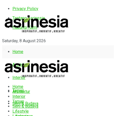
Privacy Policy
Tentang Asrinesia
Hubungi Kami
Saturday, 8 August 2026
Home
Arsitektur
Interior
Home
Taman
Arsitektur
Interior
Taman
Seni & Budaya
Seni & Budaya
Lifestyle