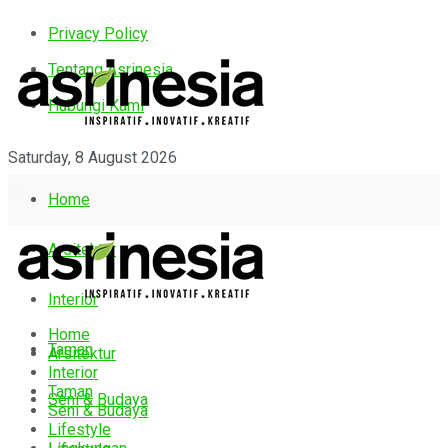
Privacy Policy
Tentang Asrinesia
Hubungi Kami
Saturday, 8 August 2026
Home
Arsitektur
Interior
Home
Taman
Arsitektur
Interior
Taman
Seni & Budaya
Seni & Budaya
Lifestyle