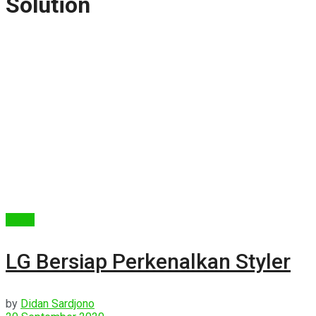
Solution
Berita
LG Bersiap Perkenalkan Styler
by
Didan Sardjono