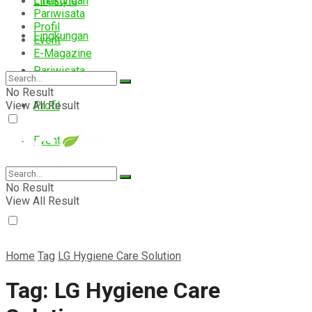
Lingkungan
Lifestyle
Pariwisata
Profil
Lingkungan
Event
E-Magazine
Pariwisata
No Result
View All Result
Profil
Event
E-Magazine
No Result
View All Result
Home
Tag
LG Hygiene Care Solution
Tag:
LG Hygiene Care