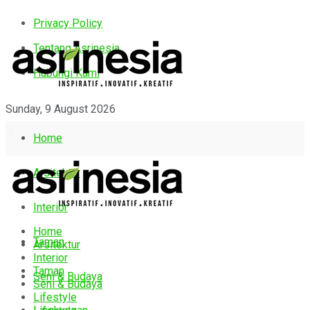
Privacy Policy
Tentang Asrinesia
Hubungi Kami
Sunday, 9 August 2026
Home
Arsitektur
Interior
Home
Taman
Arsitektur
Interior
Taman
Seni & Budaya
Seni & Budaya
Lifestyle