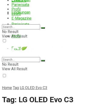
Lingkungan
Lifestyle
Pariwisata
Profil
Lingkungan
Event
E-Magazine
Pariwisata
No Result
View All Result
Profil
Event
E-Magazine
No Result
View All Result
Home
Tag
LG OLED Evo C3
Tag:
LG OLED Evo C3