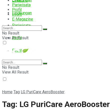
Lingkungan
Lifestyle
Pariwisata
Profil
Lingkungan
Event
E-Magazine
Pariwisata
No Result
View All Result
Profil
Event
E-Magazine
No Result
View All Result
Home
Tag
LG PuriCare AeroBooster
Tag:
LG PuriCare AeroBooster