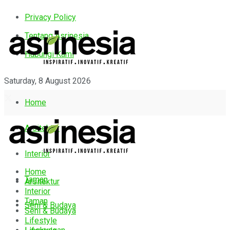
Privacy Policy
Tentang Asrinesia
Hubungi Kami
Saturday, 8 August 2026
Home
Arsitektur
Interior
Home
Taman
Arsitektur
Interior
Taman
Seni & Budaya
Seni & Budaya
Lifestyle