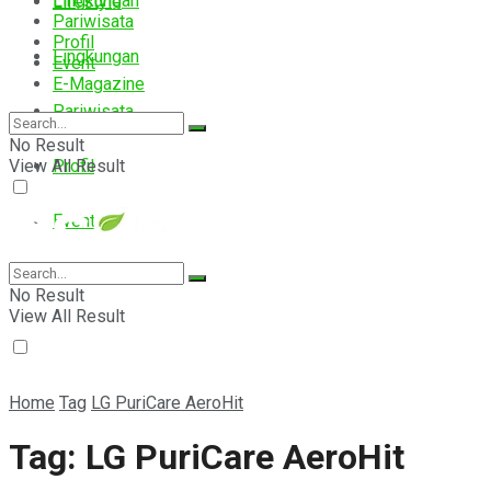
Lingkungan
Lifestyle
Pariwisata
Profil
Lingkungan
Event
E-Magazine
Pariwisata
No Result
View All Result
Profil
Event
E-Magazine
No Result
View All Result
Home
Tag
LG PuriCare AeroHit
Tag:
LG PuriCare AeroHit