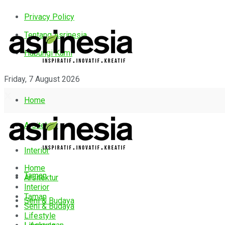
Privacy Policy
Tentang Asrinesia
Hubungi Kami
Friday, 7 August 2026
Home
Arsitektur
Interior
Home
Taman
Arsitektur
Interior
Taman
Seni & Budaya
Seni & Budaya
Lifestyle