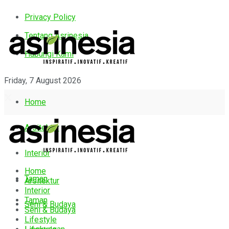
Privacy Policy
Tentang Asrinesia
Hubungi Kami
Friday, 7 August 2026
Home
Arsitektur
Interior
Home
Taman
Arsitektur
Interior
Taman
Seni & Budaya
Seni & Budaya
Lifestyle