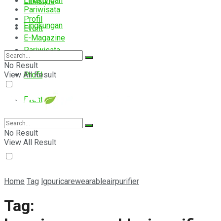
Lingkungan
Lifestyle
Pariwisata
Profil
Lingkungan
Event
E-Magazine
Pariwisata
No Result
View All Result
Profil
Event
E-Magazine
No Result
View All Result
Home
Tag
lgpuricarewearableairpurifier
Tag: