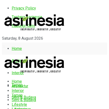
Privacy Policy
Tentang Asrinesia
Hubungi Kami
Saturday, 8 August 2026
Home
Arsitektur
Interior
Home
Taman
Arsitektur
Interior
Taman
Seni & Budaya
Seni & Budaya
Lifestyle