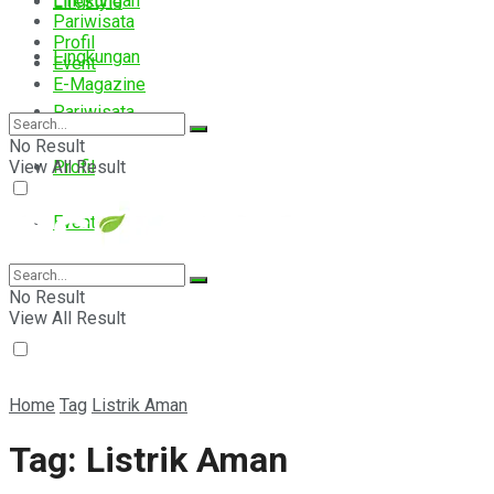
Lingkungan
Lifestyle
Pariwisata
Profil
Lingkungan
Event
E-Magazine
Pariwisata
No Result
View All Result
Profil
Event
E-Magazine
No Result
View All Result
Home
Tag
Listrik Aman
Tag:
Listrik Aman