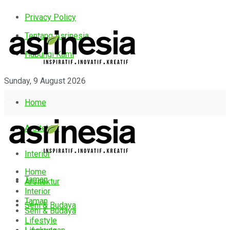
Privacy Policy
Tentang Asrinesia
Hubungi Kami
Sunday, 9 August 2026
Home
Arsitektur
Interior
Home
Taman
Arsitektur
Interior
Taman
Seni & Budaya
Seni & Budaya
Lifestyle