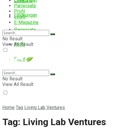
Lingkungan
Lifestyle
Pariwisata
Profil
Lingkungan
Event
E-Magazine
Pariwisata
No Result
View All Result
Profil
Event
E-Magazine
No Result
View All Result
Home
Tag
Living Lab Ventures
Tag:
Living Lab Ventures