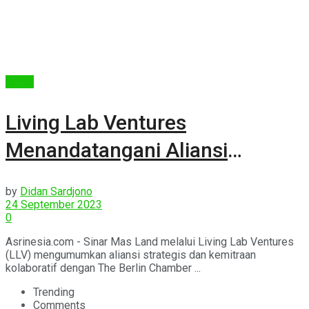
Berita
Living Lab Ventures
Menandatangani Aliansi
Strategis dengan IHK Berlin
by
Didan Sardjono
Germany
24 September 2023
0
Asrinesia.com - Sinar Mas Land melalui Living Lab Ventures
(LLV) mengumumkan aliansi strategis dan kemitraan
kolaboratif dengan The Berlin Chamber ...
Trending
Comments