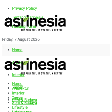
Privacy Policy
Tentang Asrinesia
Hubungi Kami
Friday, 7 August 2026
Home
Arsitektur
Interior
Home
Taman
Arsitektur
Interior
Taman
Seni & Budaya
Seni & Budaya
Lifestyle