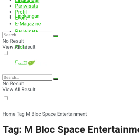
Lingkungan
Lifestyle
Pariwisata
Profil
Lingkungan
Event
E-Magazine
Pariwisata
No Result
View All Result
Profil
Event
E-Magazine
No Result
View All Result
Home
Tag
M Bloc Space Entertainment
Tag:
M Bloc Space Entertainm