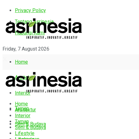
Privacy Policy
Tentang Asrinesia
Hubungi Kami
Friday, 7 August 2026
Home
Arsitektur
Interior
Home
Taman
Arsitektur
Interior
Taman
Seni & Budaya
Seni & Budaya
Lifestyle