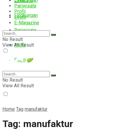
Lingkungan
Lifestyle
Pariwisata
Profil
Lingkungan
Event
E-Magazine
Pariwisata
No Result
View All Result
Profil
Event
E-Magazine
No Result
View All Result
Home
Tag
manufaktur
Tag:
manufaktur