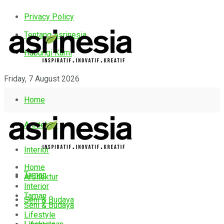
Privacy Policy
Tentang Asrinesia
Hubungi Kami
Friday, 7 August 2026
Home
Arsitektur
Interior
Home
Taman
Arsitektur
Interior
Taman
Seni & Budaya
Seni & Budaya
Lifestyle