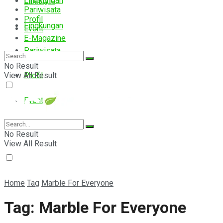
Lingkungan
Lifestyle
Pariwisata
Profil
Lingkungan
Event
E-Magazine
Pariwisata
No Result
View All Result
Profil
Event
E-Magazine
No Result
View All Result
Home
Tag
Marble For Everyone
Tag:
Marble For Everyone