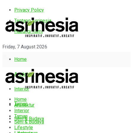
Privacy Policy
Tentang Asrinesia
Hubungi Kami
Friday, 7 August 2026
Home
Arsitektur
Interior
Home
Taman
Arsitektur
Interior
Taman
Seni & Budaya
Seni & Budaya
Lifestyle