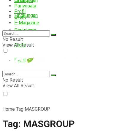
Lingkungan
Lifestyle
Pariwisata
Profil
Lingkungan
Event
E-Magazine
Pariwisata
No Result
View All Result
Profil
Event
E-Magazine
No Result
View All Result
Home
Tag
MASGROUP
Tag:
MASGROUP