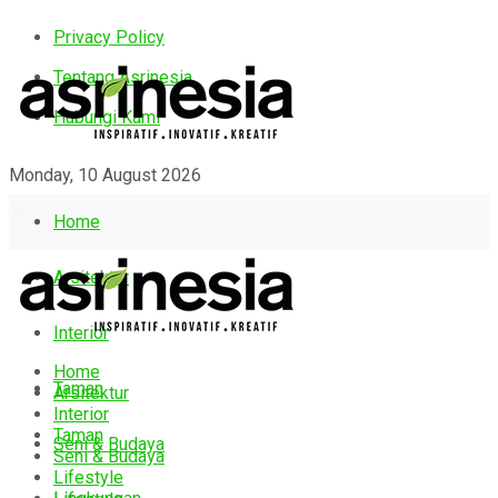
Privacy Policy
Tentang Asrinesia
Hubungi Kami
Monday, 10 August 2026
Home
Arsitektur
Interior
Home
Taman
Arsitektur
Interior
Taman
Seni & Budaya
Seni & Budaya
Lifestyle