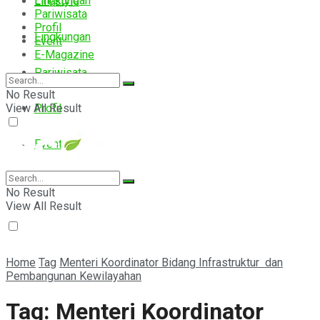
Lingkungan
Lifestyle
Pariwisata
Profil
Lingkungan
Event
E-Magazine
Pariwisata
No Result
View All Result
Profil
Event
E-Magazine
No Result
View All Result
Home
Tag
Menteri Koordinator Bidang Infrastruktur dan
Pembangunan Kewilayahan
Tag:
Menteri Koordinator