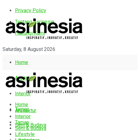
Privacy Policy
Tentang Asrinesia
Hubungi Kami
Saturday, 8 August 2026
Home
Arsitektur
Interior
Home
Taman
Arsitektur
Interior
Taman
Seni & Budaya
Seni & Budaya
Lifestyle