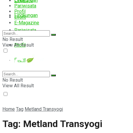
Lingkungan
Lifestyle
Pariwisata
Profil
Lingkungan
Event
E-Magazine
Pariwisata
No Result
View All Result
Profil
Event
E-Magazine
No Result
View All Result
Home
Tag
Metland Transyogi
Tag:
Metland Transyogi