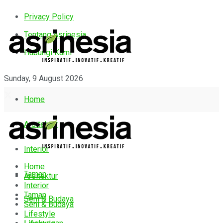
Privacy Policy
Tentang Asrinesia
Hubungi Kami
Sunday, 9 August 2026
Home
Arsitektur
Interior
Home
Taman
Arsitektur
Interior
Taman
Seni & Budaya
Seni & Budaya
Lifestyle