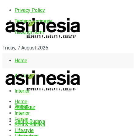
Privacy Policy
Tentang Asrinesia
Hubungi Kami
Friday, 7 August 2026
Home
Arsitektur
Interior
Home
Taman
Arsitektur
Interior
Taman
Seni & Budaya
Seni & Budaya
Lifestyle