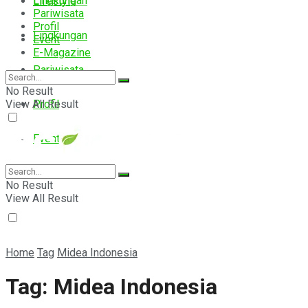
Lingkungan
Lifestyle
Pariwisata
Profil
Lingkungan
Event
E-Magazine
Pariwisata
No Result
View All Result
Profil
Event
E-Magazine
No Result
View All Result
Home
Tag
Midea Indonesia
Tag:
Midea Indonesia