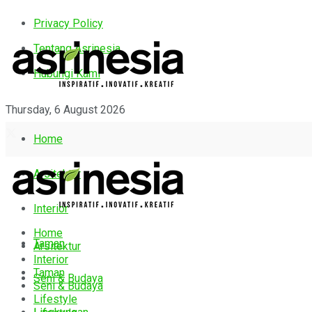
Privacy Policy
Tentang Asrinesia
Hubungi Kami
Thursday, 6 August 2026
Home
Arsitektur
Interior
Home
Taman
Arsitektur
Interior
Taman
Seni & Budaya
Seni & Budaya
Lifestyle