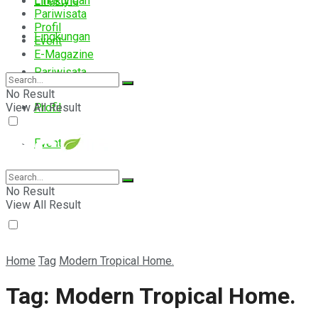
Lingkungan
Lifestyle
Pariwisata
Profil
Lingkungan
Event
E-Magazine
Pariwisata
No Result
View All Result
Profil
Event
E-Magazine
No Result
View All Result
Home
Tag
Modern Tropical Home.
Tag:
Modern Tropical Home.