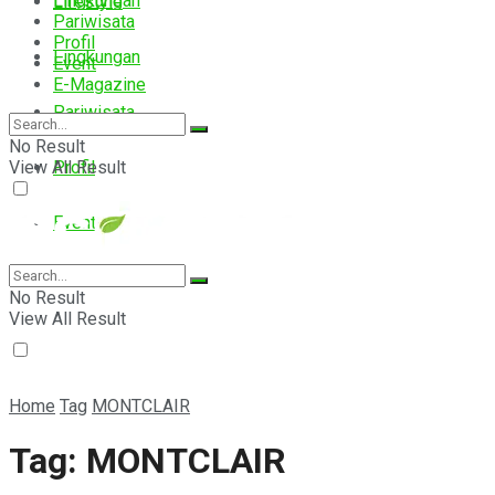
Lingkungan
Lifestyle
Pariwisata
Profil
Lingkungan
Event
E-Magazine
Pariwisata
No Result
View All Result
Profil
Event
E-Magazine
No Result
View All Result
Home
Tag
MONTCLAIR
Tag:
MONTCLAIR