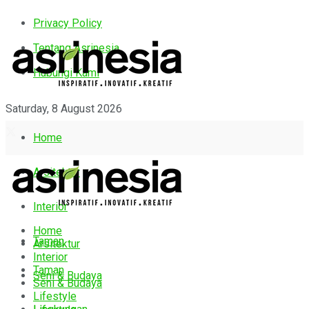
Privacy Policy
Tentang Asrinesia
Hubungi Kami
Saturday, 8 August 2026
Home
Arsitektur
Interior
Home
Taman
Arsitektur
Interior
Taman
Seni & Budaya
Seni & Budaya
Lifestyle