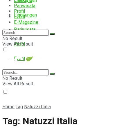
Lingkungan
Lifestyle
Pariwisata
Profil
Lingkungan
Event
E-Magazine
Pariwisata
No Result
View All Result
Profil
Event
E-Magazine
No Result
View All Result
Home
Tag
Natuzzi Italia
Tag:
Natuzzi Italia