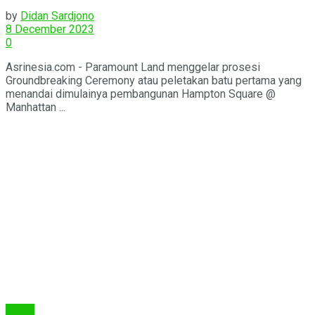
Square @ Manhattan District di
by
Didan Sardjono
Gading Serpong
8 December 2023
0
Asrinesia.com - Paramount Land menggelar prosesi
Groundbreaking Ceremony atau peletakan batu pertama yang
menandai dimulainya pembangunan Hampton Square @
Manhattan ...
Berita