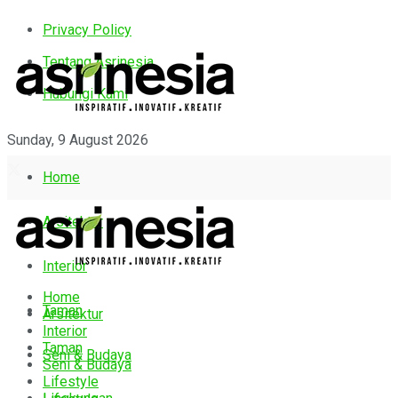
Privacy Policy
Tentang Asrinesia
Hubungi Kami
Sunday, 9 August 2026
Home
Arsitektur
Interior
Home
Taman
Arsitektur
Interior
Taman
Seni & Budaya
Seni & Budaya
Lifestyle