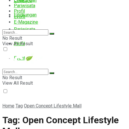
Lingkungan
Lifestyle
Pariwisata
Profil
Lingkungan
Event
E-Magazine
Pariwisata
No Result
View All Result
Profil
Event
E-Magazine
No Result
View All Result
Home
Tag
Open Concept Lifestyle Mall
Tag:
Open Concept Lifestyle