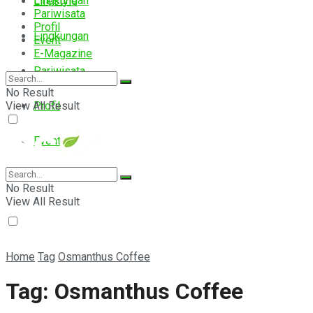
Lingkungan
Lifestyle
Pariwisata
Profil
Lingkungan
Event
E-Magazine
Pariwisata
No Result
View All Result
Profil
Event
E-Magazine
No Result
View All Result
Home
Tag
Osmanthus Coffee
Tag:
Osmanthus Coffee