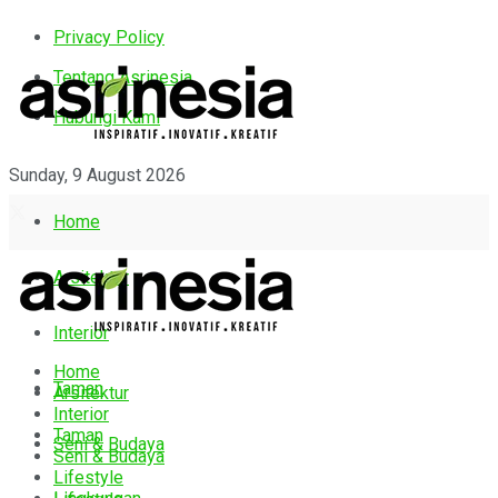
Privacy Policy
Tentang Asrinesia
Hubungi Kami
Sunday, 9 August 2026
Home
Arsitektur
Interior
Home
Taman
Arsitektur
Interior
Taman
Seni & Budaya
Seni & Budaya
Lifestyle